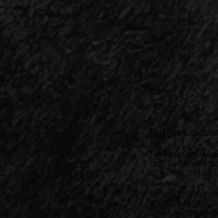
Políticas de Entre
Tim Filho Comunicaç
CNPJ 02.752.485/0
Av. Europa, 317 - Ba
Duquesa
Governador Valadare
(33) 3278.8102 (33)
E-mail
timfilho@hot