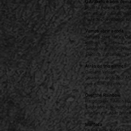
O Araketu é bom dema
Divalda Pereira Dos Sa
Ah, esse é o hit da mic
ruas de Governador Val
Vamos abrir a roda
Alfredo Jose Moura De
Robson De Jesus / Sa
Sarajane enlouqueceu o
Elétrico, cantando: "vam
Atrás do trio elétrico
Caetano Veloso
Quando o professor McD
que é um trio elétrico.
Over the Rainbow
Harburg E Y / Arlen Ha
Lindo tema. Maravilhos
entram em ação para s
Manteca
Chano Pozo
and
Gil Ful