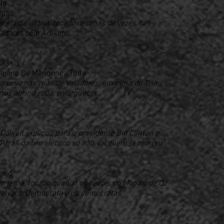
is
ntos
areta da vitória, tocado dezenas de vezes nas
adares pelo Araketu.
 Assis /
rajane De Mendonca Tude
 povo nas ruas de Valadares, em cima do Trio
os abrir a roda, enlarguecer..."
owell explicou para o presidente Bill Clinton o
 "Atrás do trio elétrico só não vai quem já morreu"
rold
o tema, tocado quando os heróis do Mágico de Oz
alvar o Democrata e os democratas.
ler