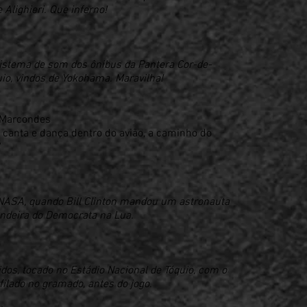
Alighieri. Que inferno!
istema de som dos ônibus da Pantera Cor-de-
io, vindos de Yokohama. Maravilha!
o Marcondes
 canta e dança dentro do avião, a caminho do
"
NASA, quando Bill Clinton mandou um astronauta
andeira do Democrata na Lua.
dos, tocado no Estádio Nacional de Tóquio, com o
ilado no gramado, antes do jogo.