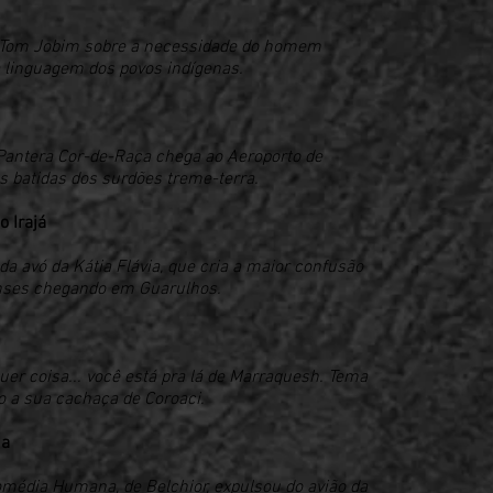
e Tom Jobim sobre a necessidade do homem
a linguagem dos povos indígenas.
 Pantera Cor-de-Raça chega ao Aeroporto de
 batidas dos surdões treme-terra.
o Irajá
da avó da Kátia Flávia, que cria a maior confusão
nses chegando em Guarulhos.
uer coisa... você está pra lá de Marraquesh. Tema
o a sua cachaça de Coroaci.
na
omédia Humana, de Belchior, expulsou do avião da