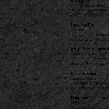
Borzeguim
Antônio Carlos Jobim
Tema da explicação d
branco ter respeitado 
Nigth and Day
Cole Porter
Toca quando a Torcida
Guarulhos junto com as
Kátia Flávia, a Godiva d
Fausto Fawcet
Sensacional! É o tema 
quando vê os valadare
Qualquer coisa
Caetano Veloso
Esse papo seu tá qualq
do Borracheiro bebend
Divina comédia huma
Belchior
Essa é boa. A Divina C