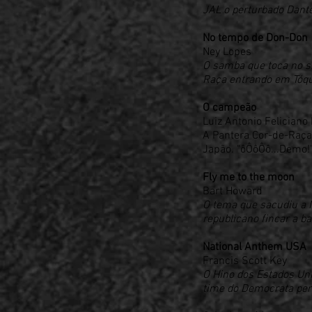
JAL o perturbado Dante 
No tempo de Don-Don
Ney Lopes
O samba que toca no s
Raça entrando em Tóqu
O campeão
Luiz Antonio Felician
A Pantera Cor-de-Raça
Japão. "ôÔôÔô...Demo!
Fly me to the moon
Bart Howard
O tema que sacudiu a 
republicano fincar a b
National Anthem USA
Francis Scott Key
O Hino dos Estados Uni
time do Democrata perf