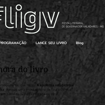
FESTA LITERÁRIA
DE GOVERNADOR VALADARES - MG
PROGRAMAÇÃO
LANCE SEU LIVRO
Blog
nora do livro
emocionante, que tal ler
A epidemia valadarense
ica
ouvindo uma trilha sonora de fina estampa?
em parte da história contada no livro.