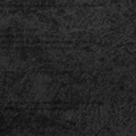
cada por uma big band na abertura da transmissão
 x Milan. Arriba!
nder / Toby Smith /
son Kay / Buchanan Wallis
dos garotos do Jamiroquai, tema de Bárbara
rcedora do Democrata que encantou o Japão.
 esse livro..."uma ofegante epidemia que se
ção com este tema de Gershwin, executado quando
 de New York e Governador Valadares.