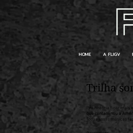
HOME
A FLIGV
Trilha so
Pra história ficar mais 
que contaminou a Amér
Todas essas músicas faz