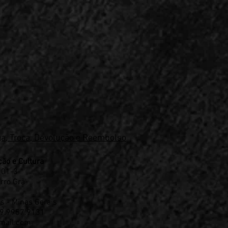
ga, Troca, Devolução e Reembolso
ão e Cultura
001-3
irro Grã-
s - Minas Gerais
 9.9957.9131
mail.com