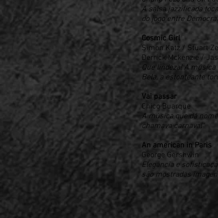
A salsa jazzificada to
do jogo entre Democrata
Cosmic Girl
Simon Katz / Stuart Ze
Derrick Mckenzie / Ja
Que lindeza! A música 
Bela, a estonteante to
Vai passar
Chico Buarque
A música que dá nome a
chamava carnaval"
An american in Paris
George Gershwin
Elegância e sofistica
são mostradas imagens